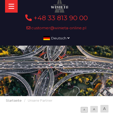
+48 33 813 90 00
customer@winieta-online.pl
Deutsch
Startseite
/
Unsere Partner
A
A
A