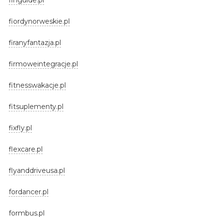
fiordynorweskie.pl
firanyfantazja.pl
firmoweintegracje.pl
fitnesswakacje.pl
fitsuplementy.pl
fixfly.pl
flexcare.pl
flyanddriveusa.pl
fordancer.pl
formbus.pl