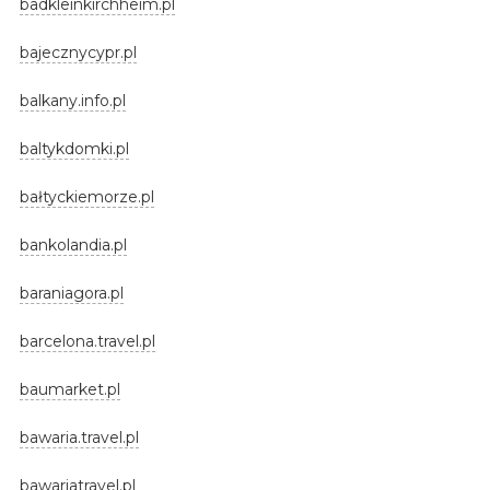
badkleinkirchheim.pl
bajecznycypr.pl
balkany.info.pl
baltykdomki.pl
bałtyckiemorze.pl
bankolandia.pl
baraniagora.pl
barcelona.travel.pl
baumarket.pl
bawaria.travel.pl
bawariatravel.pl