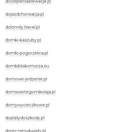
dociepleniaelewacje.pl
dojazdchorwacja.pl
dolomity.travel.pl
domki-kaszuby.pl
domki-pogorzelica.pl
domkibliskomorza.eu
domowe-jedzenie.pl
domswietegomikolaja.pl
domywycieczkowe.pl
doplatydoszkody.pl
doreczamykwiaty.pl