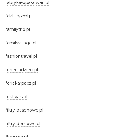
fabryka-opakowan.pl
fakturyxml.pl
familytrip.pl
familyvillage.pl
fashiontravel.pl
feriedladzieci.pl
feriekarpacz.pl
festivals.pl
filtry-basenowe.pl
filtry-domowe.pl
finguide.pl