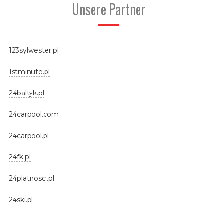
Unsere Partner
123sylwester.pl
1stminute.pl
24baltyk.pl
24carpool.com
24carpool.pl
24fk.pl
24platnosci.pl
24ski.pl