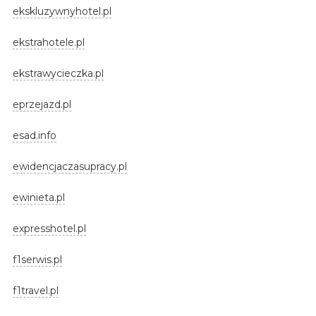
ekskluzywnyhotel.pl
ekstrahotele.pl
ekstrawycieczka.pl
eprzejazd.pl
esad.info
ewidencjaczasupracy.pl
ewinieta.pl
expresshotel.pl
f1serwis.pl
f1travel.pl