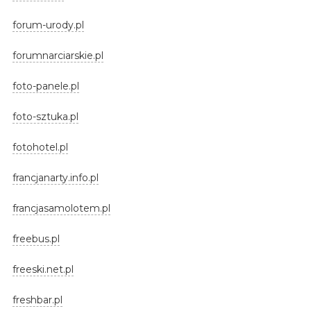
forum-urody.pl
forumnarciarskie.pl
foto-panele.pl
foto-sztuka.pl
fotohotel.pl
francjanarty.info.pl
francjasamolotem.pl
freebus.pl
freeski.net.pl
freshbar.pl