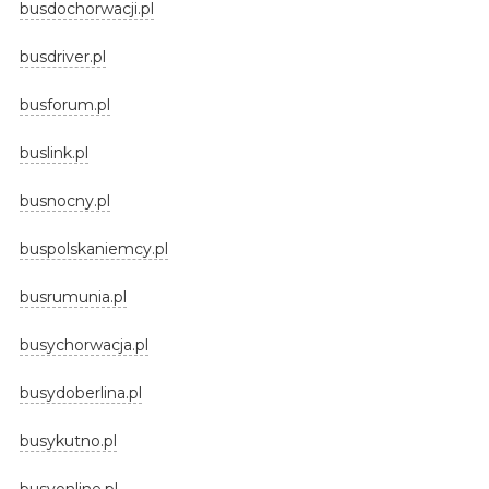
busdochorwacji.pl
busdriver.pl
busforum.pl
buslink.pl
busnocny.pl
buspolskaniemcy.pl
busrumunia.pl
busychorwacja.pl
busydoberlina.pl
busykutno.pl
busyonline.pl