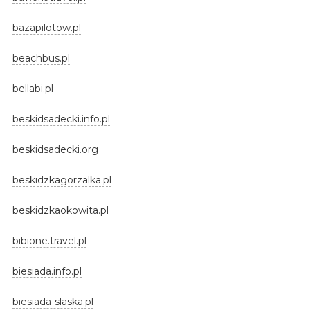
bazapilotow.pl
beachbus.pl
bellabi.pl
beskidsadecki.info.pl
beskidsadecki.org
beskidzkagorzalka.pl
beskidzkaokowita.pl
bibione.travel.pl
biesiada.info.pl
biesiada-slaska.pl