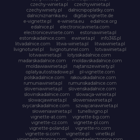
czechy-winieta.pl
czechywinieta.pl
czechywiniety.pl
dalnicnipoplatky.com
dalnicniznamka.eu
digital-vignette.de
e-vignette.pl
e-winieta.eu
edalnice.org
edalnice.pl
electronicavinieta.com
electroniceviniete.com
estoniawinieta.pl
estonskadalnice.com
ewinieta.pl
info365.pl
litvadalnice.com
litwa-winieta.pl
litwawinieta.pl
livignotunel.pl
livignotunnel.com
lotvawinieta.pl
lotwawinieta.pl
lotysskadalnice.com
madarskadalnice.com
moldavskadalnice.com
moldawiawinieta.pl
najtanszewiniety.pl
oplatyautostradowe.pl
pl-vignette.com
polskadalnice.com
rakouskadalnice.com
rumuniawinieta.pl
rumunskadalnice.com
sloveniawinieta.pl
slovenskadalnice.com
slovinskadalnice.com
slowacja-winieta.pl
slowacjawinieta.pl
sloweniawinieta.pl
svycarskadalnice.com
szwajcariawinieta.pl
słoweniawinieta.pl
tunellivigno.pl
vignette-at.com
vignette-bg.com
vignette-cz.com
vignette-pl.com
vignette-poland.pl
vignette-ro.com
vignette-si.com
vignette.pl
vinetki.pl
vinietaelectronica.com
vinieteelectronice.com