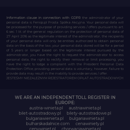
Information clause in connection with GDPR
the administrator of your
personal data is Feniqs.pl Prosta Spółka Akcyjna. Your personal data will
be processed for the purpose of providing services / offers pursuant to art.
6 sec. 1 lit. of the general regulation on the protection of personal data of
27 April 2016 as the legitimate interest of the administrator, the recipients
of your personal data will only be entities authorized to obtain personal
data on the basis of the law, your personal data stored will be for a period
of 5 years or longer based on the legitimate interest pursued by the
administrator, you have the right to request the administrator to access
personal data, the right to rectify their removal or limit processing, you
have the right to lodge a complaint with the President Personal Data
Protection Office, providing personal data is voluntary, however, failure to
provide data may result in the inability to provide services / offer.
JESTEŚMY NIEZALEŻNYM REJESTRATOREM OPŁAT AUTOSTRADOWYCH
WE ARE AN INDEPENDENT TOLL REGISTER IN
EUROPE:
austria-winieta.pl
austriawinieta.pl
bilet-autostradowy.pl
bilety-autostradowe.pl
bulgariawienieta.pl
bulgariawinieta.pl
bulharskadalnice.com
cenawiniety.pl
cenywiniet.pl
chorwacjawinieta.pl