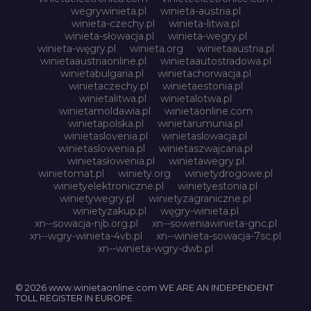
wegrywinieta.pl
winieta-austria.pl
winieta-czechy.pl
winieta-litwa.pl
winieta-słowacja.pl
winieta-wegry.pl
winieta-węgry.pl
winieta.org
winietaaustria.pl
winietaaustriaonline.pl
winietaautostradowa.pl
winietabulgaria.pl
winietachorwacja.pl
winietaczechy.pl
winietaestonia.pl
winietalitwa.pl
winietalotwa.pl
winietamoldawia.pl
winietaonline.com
winietapolska.pl
winietarumunia.pl
winietaslovenia.pl
winietaslowacja.pl
winietaslowenia.pl
winietaszwajcaria.pl
winietasłowenia.pl
winietawegry.pl
winietomat.pl
winiety.org
winietydrogowe.pl
winietyelektroniczne.pl
winietyestonia.pl
winietywegry.pl
winietyzagraniczne.pl
winietyzakup.pl
węgry-winieta.pl
xn--sowacja-njb.org.pl
xn--soweniawinieta-gnc.pl
xn--wgry-winieta-4vb.pl
xn--winieta-sowacja-7sc.pl
xn--winieta-wgry-dwb.pl
© 2026 www.winietaonline.com WE ARE AN INDEPENDENT
TOLL REGISTER IN EUROPE