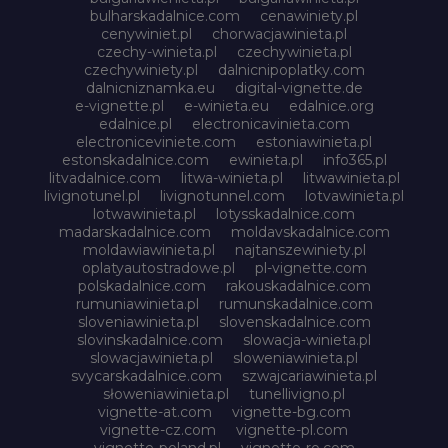
bulharskadalnice.com
cenawiniety.pl
cenywiniet.pl
chorwacjawinieta.pl
czechy-winieta.pl
czechywinieta.pl
czechywiniety.pl
dalnicnipoplatky.com
dalnicniznamka.eu
digital-vignette.de
e-vignette.pl
e-winieta.eu
edalnice.org
edalnice.pl
electronicavinieta.com
electroniceviniete.com
estoniawinieta.pl
estonskadalnice.com
ewinieta.pl
info365.pl
litvadalnice.com
litwa-winieta.pl
litwawinieta.pl
livignotunel.pl
livignotunnel.com
lotvawinieta.pl
lotwawinieta.pl
lotysskadalnice.com
madarskadalnice.com
moldavskadalnice.com
moldawiawinieta.pl
najtanszewiniety.pl
oplatyautostradowe.pl
pl-vignette.com
polskadalnice.com
rakouskadalnice.com
rumuniawinieta.pl
rumunskadalnice.com
sloveniawinieta.pl
slovenskadalnice.com
slovinskadalnice.com
slowacja-winieta.pl
slowacjawinieta.pl
sloweniawinieta.pl
svycarskadalnice.com
szwajcariawinieta.pl
słoweniawinieta.pl
tunellivigno.pl
vignette-at.com
vignette-bg.com
vignette-cz.com
vignette-pl.com
vignette-poland.pl
vignette-ro.com