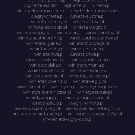
vignette-si.com
vignette.pl
vinetki.pl
vinietaelectronica.com
vinieteelectronice.com
wegrywinieta.pl
winieta-austria.pl
winieta-czechy.pl
winieta-litwa.pl
winieta-słowacja.pl
winieta-wegry.pl
winieta-węgry.pl
winieta.org
winietaaustria.pl
winietaaustriaonline.pl
winietaautostradowa.pl
winietabulgaria.pl
winietachorwacja.pl
winietaczechy.pl
winietaestonia.pl
winietalitwa.pl
winietalotwa.pl
winietamoldawia.pl
winietaonline.com
winietapolska.pl
winietarumunia.pl
winietaslovenia.pl
winietaslowacja.pl
winietaslowenia.pl
winietaszwajcaria.pl
winietasłowenia.pl
winietawegry.pl
winietomat.pl
winiety.org
winietydrogowe.pl
winietyelektroniczne.pl
winietyestonia.pl
winietywegry.pl
winietyzagraniczne.pl
winietyzakup.pl
węgry-winieta.pl
xn--sowacja-njb.org.pl
xn--soweniawinieta-gnc.pl
xn--wgry-winieta-4vb.pl
xn--winieta-sowacja-7sc.pl
xn--winieta-wgry-dwb.pl