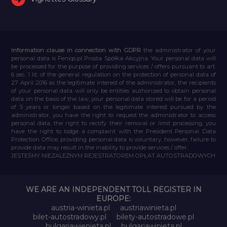
Information clause in connection with GDPR
the administrator of your
personal data is Feniqs.pl Prosta Spółka Akcyjna. Your personal data will
be processed for the purpose of providing services / offers pursuant to art.
6 sec. 1 lit. of the general regulation on the protection of personal data of
27 April 2016 as the legitimate interest of the administrator, the recipients
of your personal data will only be entities authorized to obtain personal
data on the basis of the law, your personal data stored will be for a period
of 5 years or longer based on the legitimate interest pursued by the
administrator, you have the right to request the administrator to access
personal data, the right to rectify their removal or limit processing, you
have the right to lodge a complaint with the President Personal Data
Protection Office, providing personal data is voluntary, however, failure to
provide data may result in the inability to provide services / offer.
JESTEŚMY NIEZALEŻNYM REJESTRATOREM OPŁAT AUTOSTRADOWYCH
WE ARE AN INDEPENDENT TOLL REGISTER IN
EUROPE:
austria-winieta.pl
austriawinieta.pl
bilet-autostradowy.pl
bilety-autostradowe.pl
bulgariawienieta.pl
bulgariawinieta.pl