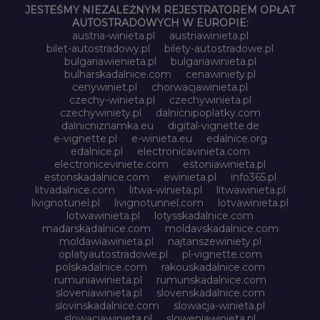
JESTEŚMY NIEZALEŻNYM REJESTRATOREM OPŁAT
AUTOSTRADOWYCH W EUROPIE:
austria-winieta.pl
austriawinieta.pl
bilet-autostradowy.pl
bilety-autostradowe.pl
bulgariawienieta.pl
bulgariawinieta.pl
bulharskadalnice.com
cenawiniety.pl
cenywiniet.pl
chorwacjawinieta.pl
czechy-winieta.pl
czechywinieta.pl
czechywiniety.pl
dalnicnipoplatky.com
dalnicniznamka.eu
digital-vignette.de
e-vignette.pl
e-winieta.eu
edalnice.org
edalnice.pl
electronicavinieta.com
electroniceviniete.com
estoniawinieta.pl
estonskadalnice.com
ewinieta.pl
info365.pl
litvadalnice.com
litwa-winieta.pl
litwawinieta.pl
livignotunel.pl
livignotunnel.com
lotvawinieta.pl
lotwawinieta.pl
lotysskadalnice.com
madarskadalnice.com
moldavskadalnice.com
moldawiawinieta.pl
najtanszewiniety.pl
oplatyautostradowe.pl
pl-vignette.com
polskadalnice.com
rakouskadalnice.com
rumuniawinieta.pl
rumunskadalnice.com
sloveniawinieta.pl
slovenskadalnice.com
slovinskadalnice.com
slowacja-winieta.pl
slowacjawinieta.pl
sloweniawinieta.pl