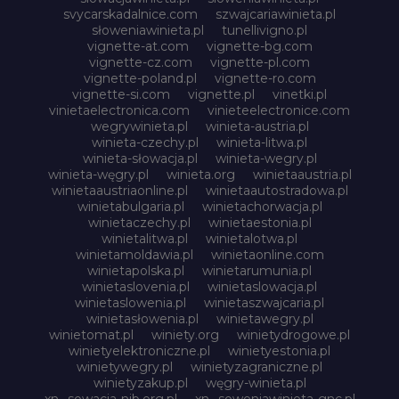
svycarskadalnice.com
szwajcariawinieta.pl
słoweniawinieta.pl
tunellivigno.pl
vignette-at.com
vignette-bg.com
vignette-cz.com
vignette-pl.com
vignette-poland.pl
vignette-ro.com
vignette-si.com
vignette.pl
vinetki.pl
vinietaelectronica.com
vinieteelectronice.com
wegrywinieta.pl
winieta-austria.pl
winieta-czechy.pl
winieta-litwa.pl
winieta-słowacja.pl
winieta-wegry.pl
winieta-węgry.pl
winieta.org
winietaaustria.pl
winietaaustriaonline.pl
winietaautostradowa.pl
winietabulgaria.pl
winietachorwacja.pl
winietaczechy.pl
winietaestonia.pl
winietalitwa.pl
winietalotwa.pl
winietamoldawia.pl
winietaonline.com
winietapolska.pl
winietarumunia.pl
winietaslovenia.pl
winietaslowacja.pl
winietaslowenia.pl
winietaszwajcaria.pl
winietasłowenia.pl
winietawegry.pl
winietomat.pl
winiety.org
winietydrogowe.pl
winietyelektroniczne.pl
winietyestonia.pl
winietywegry.pl
winietyzagraniczne.pl
winietyzakup.pl
węgry-winieta.pl
xn--sowacja-njb.org.pl
xn--soweniawinieta-gnc.pl