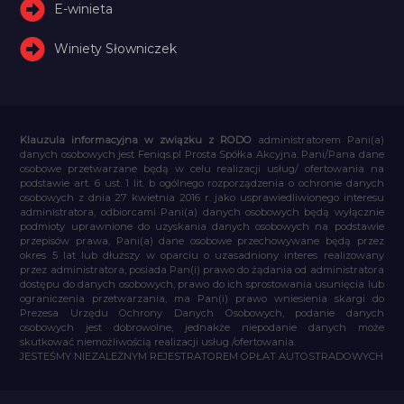
E-winieta
Winiety Słowniczek
Klauzula informacyjna w związku z RODO
administratorem Pani(a)
danych osobowych jest Feniqs.pl Prosta Spółka Akcyjna. Pani/Pana dane
osobowe przetwarzane będą w celu realizacji usług/ ofertowania na
podstawie art. 6 ust. 1 lit. b ogólnego rozporządzenia o ochronie danych
osobowych z dnia 27 kwietnia 2016 r. jako usprawiedliwionego interesu
administratora, odbiorcami Pani(a) danych osobowych będą wyłącznie
podmioty uprawnione do uzyskania danych osobowych na podstawie
przepisów prawa, Pani(a) dane osobowe przechowywane będą przez
okres 5 lat lub dłuższy w oparciu o uzasadniony interes realizowany
przez administratora, posiada Pan(i) prawo do żądania od administratora
dostępu do danych osobowych, prawo do ich sprostowania usunięcia lub
ograniczenia przetwarzania, ma Pan(i) prawo wniesienia skargi do
Prezesa Urzędu Ochrony Danych Osobowych, podanie danych
osobowych jest dobrowolne, jednakże niepodanie danych może
skutkować niemożliwością realizacji usług /ofertowania.
JESTEŚMY NIEZALEŻNYM REJESTRATOREM OPŁAT AUTOSTRADOWYCH