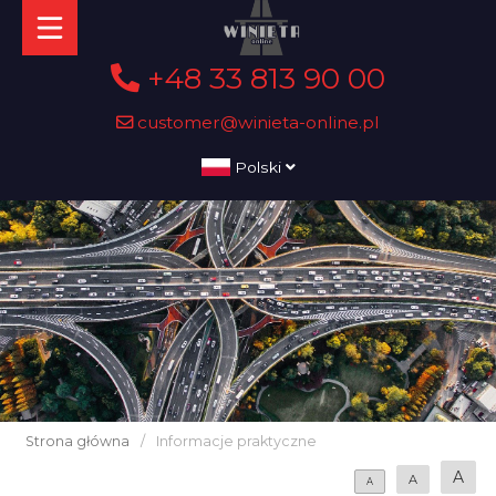
+48 33 813 90 00
customer@winieta-online.pl
Polski
Strona główna
/
Informacje praktyczne
A
A
A