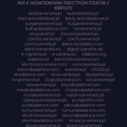
МИ Є НЕЗАЛЕЖНИМ РЕЄСТРОМ ПЛАТІВ У
ЄВРОПІ:
austria-winieta.pl
austriawinieta.pl
bilet-autostradowy.pl
bilety-autostradowe.pl
bulgariawienieta.pl
bulgariawinieta.pl
bulharskadalnice.com
cenawiniety.pl
cenywiniet.pl
chorwacjawinieta.pl
czechy-winieta.pl
czechywinieta.pl
czechywiniety.pl
dalnicnipoplatky.com
dalnicniznamka.eu
digital-vignette.de
e-vignette.pl
e-winieta.eu
edalnice.org
edalnice.pl
electronicavinieta.com
electroniceviniete.com
estoniawinieta.pl
estonskadalnice.com
ewinieta.pl
info365.pl
litvadalnice.com
litwa-winieta.pl
litwawinieta.pl
livignotunel.pl
livignotunnel.com
lotvawinieta.pl
lotwawinieta.pl
lotysskadalnice.com
madarskadalnice.com
moldavskadalnice.com
moldawiawinieta.pl
najtanszewiniety.pl
oplatyautostradowe.pl
pl-vignette.com
polskadalnice.com
rakouskadalnice.com
rumuniawinieta.pl
rumunskadalnice.com
sloveniawinieta.pl
slovenskadalnice.com
slovinskadalnice.com
slowacja-winieta.pl
slowacjawinieta.pl
sloweniawinieta.pl