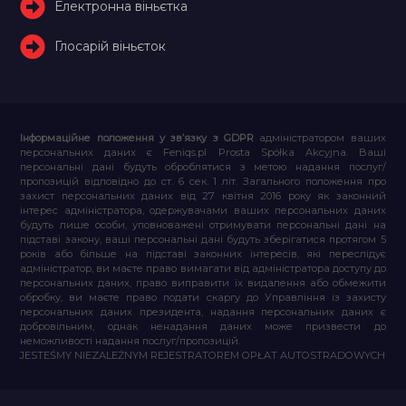
Електронна віньєтка
Глосарій віньєток
Інформаційне положення у зв’язку з GDPR
адміністратором ваших
персональних даних є Feniqs.pl Prosta Spółka Akcyjna. Ваші
персональні дані будуть оброблятися з метою надання послуг/
пропозицій відповідно до ст. 6 сек. 1 літ. Загального положення про
захист персональних даних від 27 квітня 2016 року як законний
інтерес адміністратора, одержувачами ваших персональних даних
будуть лише особи, уповноважені отримувати персональні дані на
підставі закону, ваші персональні дані будуть зберігатися протягом 5
років або більше на підставі законних інтересів, які переслідує
адміністратор, ви маєте право вимагати від адміністратора доступу до
персональних даних, право виправити їх видалення або обмежити
обробку, ви маєте право подати скаргу до Управління із захисту
персональних даних президента, надання персональних даних є
добровільним, однак ненадання даних може призвести до
неможливості надання послуг/пропозицій.
JESTEŚMY NIEZALEŻNYM REJESTRATOREM OPŁAT AUTOSTRADOWYCH