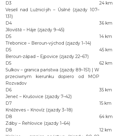
D3
24 km
Veselí nad Lužnicí-jih – Úsilné (zjazdy 107–
131)
D4
36 km
Jíloviště – Háje (zjazdy 9–45)
D5
14 km
Třebonice – Beroun-východ (zjazdy 1–14)
D5
45 km
Beroun-západ – Ejpovice (zjazdy 22–67)
D5
62 km
Sulkov – granica państwa (zjazdy 89–151) | W
przeciwnym kierunku dopiero od MOP
Rozvadov
D6
35 km
Jeneč – Krušovice (zjazdy 7–42)
D7
15 km
Kněževes – Knovíz (zjazdy 3–18)
D8
64 km
Zdiby – Řehlovice (zjazdy 1–64)
D8
12 km