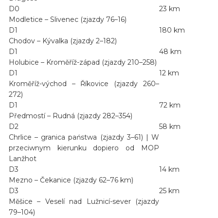
D0
23 km
Modletice – Slivenec (zjazdy 76–16)
D1
180 km
Chodov – Kývalka (zjazdy 2–182)
D1
48 km
Holubice – Kroměříž-západ (zjazdy 210–258)
D1
12 km
Kroměříž-východ – Říkovice (zjazdy 260–
272)
D1
72 km
Předmostí – Rudná (zjazdy 282–354)
D2
58 km
Chrlice – granica państwa (zjazdy 3–61) | W
przeciwnym kierunku dopiero od MOP
Lanžhot
D3
14 km
Mezno – Čekanice (zjazdy 62–76 km)
D3
25 km
Měšice – Veselí nad Lužnicí-sever (zjazdy
79–104)