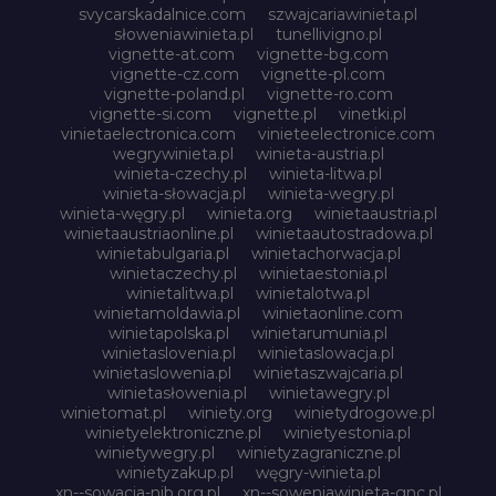
svycarskadalnice.com
szwajcariawinieta.pl
słoweniawinieta.pl
tunellivigno.pl
vignette-at.com
vignette-bg.com
vignette-cz.com
vignette-pl.com
vignette-poland.pl
vignette-ro.com
vignette-si.com
vignette.pl
vinetki.pl
vinietaelectronica.com
vinieteelectronice.com
wegrywinieta.pl
winieta-austria.pl
winieta-czechy.pl
winieta-litwa.pl
winieta-słowacja.pl
winieta-wegry.pl
winieta-węgry.pl
winieta.org
winietaaustria.pl
winietaaustriaonline.pl
winietaautostradowa.pl
winietabulgaria.pl
winietachorwacja.pl
winietaczechy.pl
winietaestonia.pl
winietalitwa.pl
winietalotwa.pl
winietamoldawia.pl
winietaonline.com
winietapolska.pl
winietarumunia.pl
winietaslovenia.pl
winietaslowacja.pl
winietaslowenia.pl
winietaszwajcaria.pl
winietasłowenia.pl
winietawegry.pl
winietomat.pl
winiety.org
winietydrogowe.pl
winietyelektroniczne.pl
winietyestonia.pl
winietywegry.pl
winietyzagraniczne.pl
winietyzakup.pl
węgry-winieta.pl
xn--sowacja-njb.org.pl
xn--soweniawinieta-gnc.pl