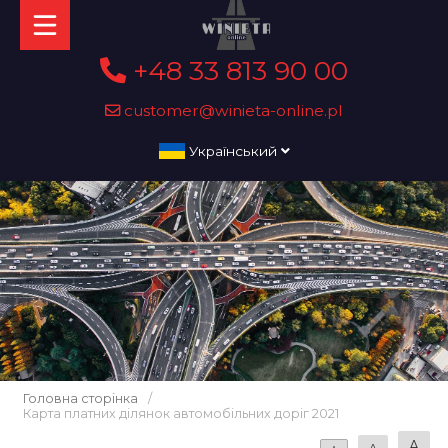
+48 33 813 90 00
customer@winieta-online.pl
Український
Головна сторінка
/
Карта платних ділянок автомобільних доріг 2021
A
A