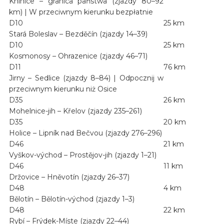
Knínice – granica państwa (zjazdy 80–92
km) | W przeciwnym kierunku bezpłatnie
D10
25 km
Stará Boleslav – Bezděčín (zjazdy 14–39)
D10
25 km
Kosmonosy – Ohrazenice (zjazdy 46–71)
D11
76 km
Jirny – Sedlice (zjazdy 8–84) | Odpocznij w
przeciwnym kierunku niż Osice
D35
26 km
Mohelnice-jih – Křelov (zjazdy 235–261)
D35
20 km
Holice – Lipník nad Bečvou (zjazdy 276–296)
D46
21 km
Vyškov-východ – Prostějov-jih (zjazdy 1–21)
D46
11 km
Držovice – Hněvotín (zjazdy 26–37)
D48
4 km
Bělotín – Bělotín-východ (zjazdy 1–3)
D48
22 km
Rybí – Frýdek-Míste (zjazdy 22–44)