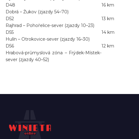
D48
16 km
Dobrá – Žukov (zjazdy 54–70)
D52
13 km
Rajhrad – Pohořelice-sever (zjazdy 10–23)
D55
14 km
Hulín – Otrokovice-sever (zjazdy 16–30)
D56
12 km
Hrabová-průmyslová zóna – Frýdek-Místek-
sever (zjazdy 40–52)