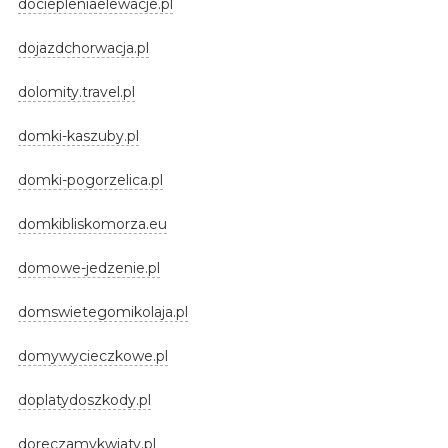
dociepleniaelewacje.pl
dojazdchorwacja.pl
dolomity.travel.pl
domki-kaszuby.pl
domki-pogorzelica.pl
domkibliskomorza.eu
domowe-jedzenie.pl
domswietegomikolaja.pl
domywycieczkowe.pl
doplatydoszkody.pl
doreczamykwiaty.pl