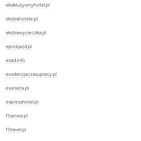
ekskluzywnyhotel.pl
ekstrahotele.pl
ekstrawycieczka.pl
eprzejazd.pl
esad.info
ewidencjaczasupracy.pl
ewinieta.pl
expresshotel.pl
f1serwis.pl
f1travel.pl