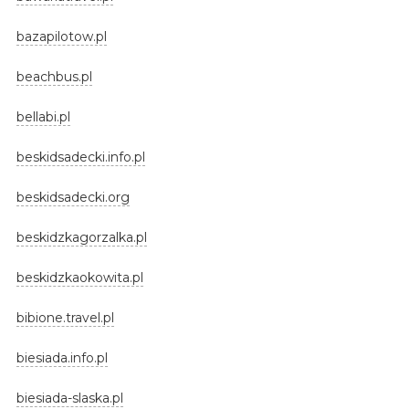
bazapilotow.pl
beachbus.pl
bellabi.pl
beskidsadecki.info.pl
beskidsadecki.org
beskidzkagorzalka.pl
beskidzkaokowita.pl
bibione.travel.pl
biesiada.info.pl
biesiada-slaska.pl