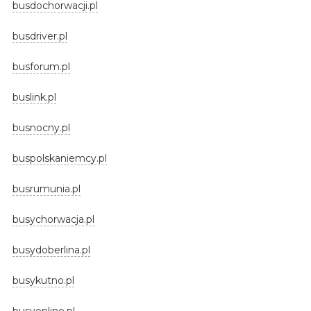
busdochorwacji.pl
busdriver.pl
busforum.pl
buslink.pl
busnocny.pl
buspolskaniemcy.pl
busrumunia.pl
busychorwacja.pl
busydoberlina.pl
busykutno.pl
busyonline.pl