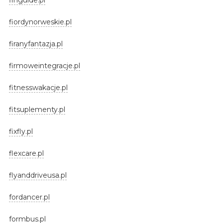
fiordynorweskie.pl
firanyfantazja.pl
firmoweintegracje.pl
fitnesswakacje.pl
fitsuplementy.pl
fixfly.pl
flexcare.pl
flyanddriveusa.pl
fordancer.pl
formbus.pl