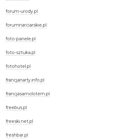
forum-urody.pl
forumnarciarskie.pl
foto-panele.pl
foto-sztuka.pl
fotohotel.pl
francjanarty.info.pl
francjasamolotem.pl
freebus.pl
freeski.net.pl
freshbar.pl