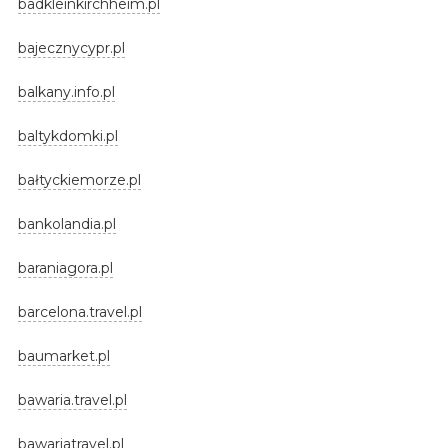
badkleinkirchheim.pl
bajecznycypr.pl
balkany.info.pl
baltykdomki.pl
bałtyckiemorze.pl
bankolandia.pl
baraniagora.pl
barcelona.travel.pl
baumarket.pl
bawaria.travel.pl
bawariatravel.pl