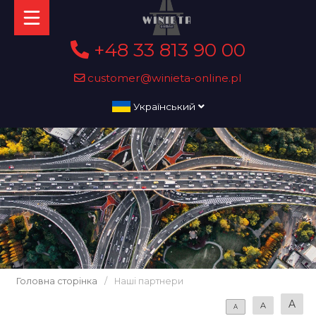
+48 33 813 90 00
customer@winieta-online.pl
Український
Головна сторінка
/
Наші партнери
A
A
A