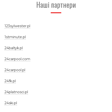
Наші партнери
123sylwester.pl
1stminute.pl
24baltyk.pl
24carpool.com
24carpool.pl
24fk.pl
24platnosci.pl
24ski.pl