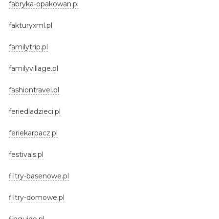
fabryka-opakowan.pl
fakturyxml.pl
familytrip.pl
familyvillage.pl
fashiontravel.pl
feriedladzieci.pl
feriekarpacz.pl
festivals.pl
filtry-basenowe.pl
filtry-domowe.pl
finguide.pl