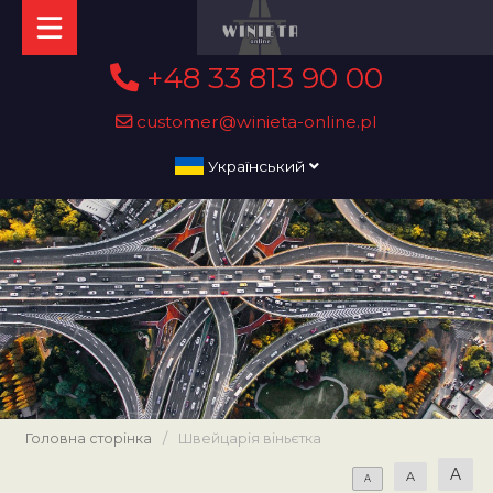
+48 33 813 90 00
customer@winieta-online.pl
Український
Головна сторінка
/
Швейцарія віньєтка
A
A
A