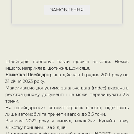
ЗАМОВЛЕННЯ
Швейцарія пропонує тільки щорічні віньєтки. Немає
іншого, наприклад, щотижня, щомісяця.
Етикетка Швейцарії
річна дійсна з 1 грудня 2021 року по
31 січня 2023 року.
Максимально допустима загальна вага (mdcc) вказана в
реєстраційному документі і не може перевищувати 3,5
тонни.
На швейцарських автомагістралях віньєтці підлягають
лише автомобілі та причепи вагою до 3,5 тонн.
Віньєтка 2022 року у вигляді наклейки. Купуйте таку
віньєтку принаймні за 5 днів.
Ми доставляємо віньєтку в той же день INPOST шафка