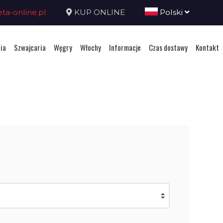
a-online.pl
KUP ONLINE
Polski
ia
Szwajcaria
Węgry
Włochy
Informacje
Czas dostawy
Kontakt