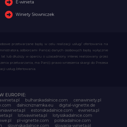
E-winieta
Winiety Słowniczek
obowe przetwarzane będą w celu realizacji usług/ ofertowania na
administratora, odbiorcami Pani(a) danych osobowych będą wyłącznie
t lub dłuższy w oparciu o uzasadniony interes realizowany przez
czenia przetwarzania, ma Pan(i) prawo wniesienia skargi do Prezesa
ji usług /ofertowania.
W EUROPIE:
awinieta.pl
bulharskadalnice.com
cenawiniety.pl
ky.com
dalnicniznamka.eu
digital-vignette.de
niawinieta.pl
estonskadalnice.com
ewinieta.pl
ieta.pl
lotwawinieta.pl
lotysskadalnice.com
owe.pl
pl-vignette.com
polskadalnice.com
m
slovinskadalnice.com
slowacja-winieta.pl