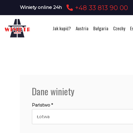
+48 33 813 90 00
Winiety online 24h
Jak kupić?
Austria
Bułgaria
Czechy
E
Dane winiety
Państwo *