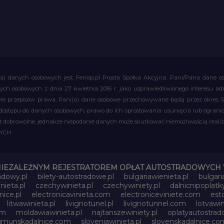
a) danych osobowych jest Feniqs.pl Prosta Spółka Akcyjna. Pani/Pana dane os
 danych osobowych z dnia 27 kwietnia 2016 r. jako usprawiedliwionego interesu 
 przepisów prawa, Pani(a) dane osobowe przechowywane będą przez okres 5 la
 dostępu do danych osobowych, prawo do ich sprostowania usunięcia lub ograni
obrowolne, jednakże niepodanie danych może skutkować niemożliwością realizac
WYCH
NIEZALEŻNYM REJESTRATOREM OPŁAT AUTOSTRADOWYCH 
adowy.pl
bilety-autostradowe.pl
bulgariawienieta.pl
bulgari
nieta.pl
czechywinieta.pl
czechywiniety.pl
dalnicnipoplat
nice.pl
electronicavinieta.com
electroniceviniete.com
esto
litwawinieta.pl
livignotunel.pl
livignotunnel.com
lotvawin
om
moldawiawinieta.pl
najtanszewiniety.pl
oplatyautostrad
umunskadalnice.com
sloveniawinieta.pl
slovenskadalnice.co