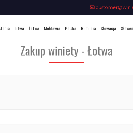
customer@winiet
stonia
Litwa
Łotwa
Mołdawia
Polska
Rumunia
Słowacja
Słowen
Zakup winiety - Łotwa