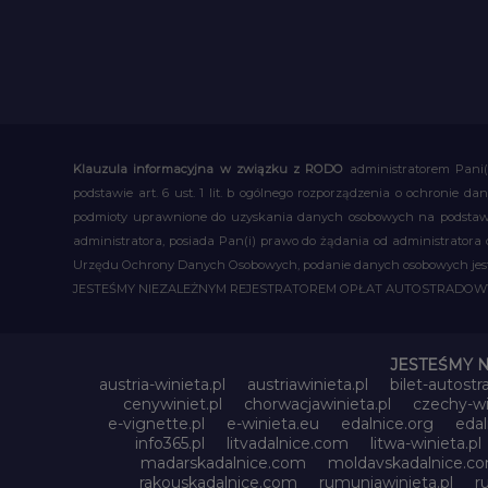
Klauzula informacyjna w związku z RODO
administratorem Pani(
podstawie art. 6 ust. 1 lit. b ogólnego rozporządzenia o ochronie
podmioty uprawnione do uzyskania danych osobowych na podstawie
administratora, posiada Pan(i) prawo do żądania od administratora
Urzędu Ochrony Danych Osobowych, podanie danych osobowych jest d
JESTEŚMY NIEZALEŻNYM REJESTRATOREM OPŁAT AUTOSTRADO
JESTEŚMY 
austria-winieta.pl
austriawinieta.pl
bilet-autostr
cenywiniet.pl
chorwacjawinieta.pl
czechy-wi
e-vignette.pl
e-winieta.eu
edalnice.org
edal
info365.pl
litvadalnice.com
litwa-winieta.pl
madarskadalnice.com
moldavskadalnice.c
rakouskadalnice.com
rumuniawinieta.pl
r